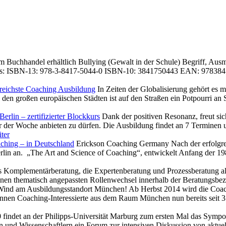
 im Buchhandel erhältlich Bullying (Gewalt in der Schule) Begriff, Au
tails: ISBN-13: 978-3-8417-5044-0 ISBN-10: 3841750443 EAN: 97838
reichste Coaching Ausbildung
In Zeiten der Globalisierung gehört es 
 den großen europäischen Städten ist auf den Straßen ein Potpourri a
rlin – zertifizierter Blockkurs
Dank der positiven Resonanz, freut s
der Woche anbieten zu dürfen. Die Ausbildung findet an 7 Terminen unt
ter
aching – in Deutschland
Erickson Coaching Germany Nach der erfolgre
lin an. „The Art and Science of Coaching“, entwickelt Anfang der 19
 Komplementärberatung, die Expertenberatung und Prozessberatung als <
en thematisch angepassten Rollenwechsel innerhalb der Beratungsbez
Wind am Ausbildungsstandort München! Ab Herbst 2014 wird die Coach
nen Coaching-Interessierte aus dem Raum München nun bereits seit 3
findet an der Philipps-Universität Marburg zum ersten Mal das Symp
ern und Wissenschaftlern ein Forum zur intensiven Diskussion von ak