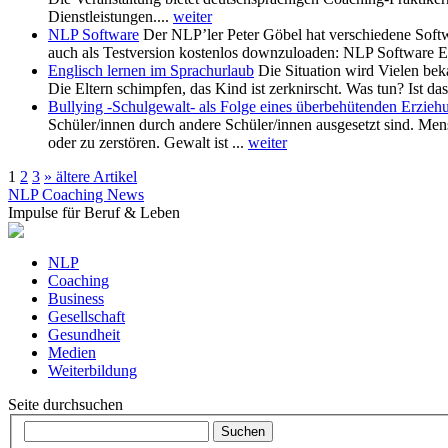
Dienstleistungen....
weiter
NLP Software
Der NLP’ler Peter Göbel hat verschiedene Sof
auch als Testversion kostenlos downzuloaden: NLP Software Ein
Englisch lernen im Sprachurlaub
Die Situation wird Vielen bek
Die Eltern schimpfen, das Kind ist zerknirscht. Was tun? Ist da
Bullying -Schulgewalt- als Folge eines überbehütenden Erziehu
Schüler/innen durch andere Schüler/innen ausgesetzt sind. Mens
oder zu zerstören. Gewalt ist ...
weiter
1
2
3
» ältere Artikel
NLP Coaching News
Impulse für Beruf & Leben
NLP
Coaching
Business
Gesellschaft
Gesundheit
Medien
Weiterbildung
Seite durchsuchen