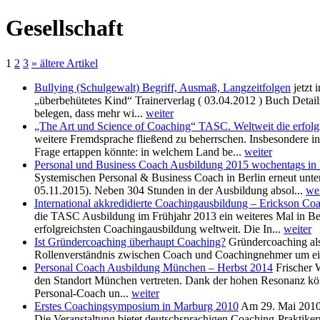
Gesellschaft
1
2
3
» ältere Artikel
Bullying (Schulgewalt) Begriff, Ausmaß, Langzeitfolgen
jetzt
„überbehütetes Kind“ Trainerverlag ( 03.04.2012 ) Buch De
belegen, dass mehr wi...
weiter
„The Art und Science of Coaching“ TASC. Weltweit die erfolg
weitere Fremdsprache fließend zu beherrschen. Insbesondere in
Frage ertappen könnte: in welchem Land be...
weiter
Personal und Business Coach Ausbildung 2015 wochentags in Be
Systemischen Personal & Business Coach in Berlin erneut unter 
05.11.2015). Neben 304 Stunden in der Ausbildung absol...
wei
International akkredidierte Coachingausbildung – Erickson Co
die TASC Ausbildung im Frühjahr 2013 ein weiteres Mal in Ber
erfolgreichsten Coachingausbildung weltweit. Die In...
weiter
Ist Gründercoaching überhaupt Coaching?
Gründercoaching als
Rollenverständnis zwischen Coach und Coachingnehmer um ein
Personal Coach Ausbildung München – Herbst 2014
Frischer 
den Standort München vertreten. Dank der hohen Resonanz kön
Personal-Coach un...
weiter
Erstes Coachingsymposium in Marburg 2010
Am 29. Mai 2010 
Die Veranstaltung bietet deutschsprachigen Coaching-Praktik