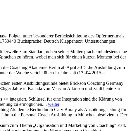
smass, Folgen unter besonderer Berücksichtigung des Opfermerkmals
41750440 Buchsprache: Deutsch Klappentext: Untersuchungen
mittlerweile zum Standart, neben seiner Muttersprache mindestens eine
n Sprachen zu hören, wobei man sich für einen kurzen Moment bei der
ich die Coaching Akademie Berlin ab April 2015 die Ausbildung zum
er der Woche verteilt über ein Jahr statt (13.-04.2015 –
ichen ersten Ausbildungsrunde bietet Erickson Coaching Germany
80iger Jahre in Kanada von Marylin Atkinson und zählt heute zur
> integriert. Schlüssel für eine Integration sind die Klärung von
iehung zu ermöglichen....
weiter
ing Akademie Berlin durch Cary Buraty als Ausbildungsleitung für
 Jahren die Personal Coach Ausbildung in München absolvieren. Der
osium zum Thema „Organisation und Marketing von Coaching“ statt.
tuellen Herausforderungen im Management von Coaching-