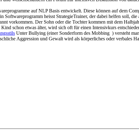
twareprogramme auf NLP Basis entwickelt. Diese können auf dem Com
 Softwareprogramm heisst StrategieTrainer, der dabei helfen soll, die 
annt vorkommen. Der Sohn oder die Tochter kommen mit dem Halbjahresz
s Kind schon etwas älter, wird sich oft für einen Intensivkurs entschi
ngsstils
Unter Bullying (einer Sonderform des Mobbing ) versteht man
chliche Aggression und Gewalt wird als körperliches oder verbales Han