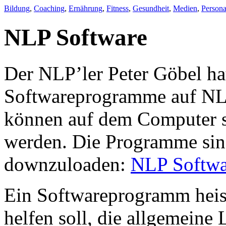
Bildung
,
Coaching
,
Ernährung
,
Fitness
,
Gesundheit
,
Medien
,
Persona
NLP Software
Der NLP’ler Peter Göbel ha
Softwareprogramme auf NLP
können auf dem Computer 
werden. Die Programme sind
downzuloaden:
NLP Softwa
Ein Softwareprogramm heisst
helfen soll, die allgemeine