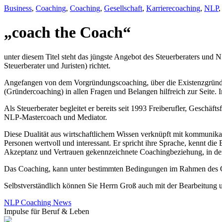
Business
,
Coaching
,
Coaching
,
Gesellschaft
,
Karrierecoaching
,
NLP
„coach the Coach“
unter diesem Titel steht das jüngste Angebot des Steuerberaters und
Steuerberater und Juristen) richtet.
Angefangen von dem Vorgründungscoaching, über die Existenzgründung
(Gründercoaching) in allen Fragen und Belangen hilfreich zur Seite.
Als Steuerberater begleitet er bereits seit 1993 Freiberufler, Geschäf
NLP-Mastercoach und Mediator.
Diese Dualität aus wirtschaftlichem Wissen verknüpft mit kommunika
Personen wertvoll und interessant. Er spricht ihre Sprache, kennt die
Akzeptanz und Vertrauen gekennzeichnete Coachingbeziehung, in der de
Das Coaching, kann unter bestimmten Bedingungen im Rahmen des Grü
Selbstverständlich können Sie Herrn Groß auch mit der Bearbeitung 
NLP Coaching News
Impulse für Beruf & Leben