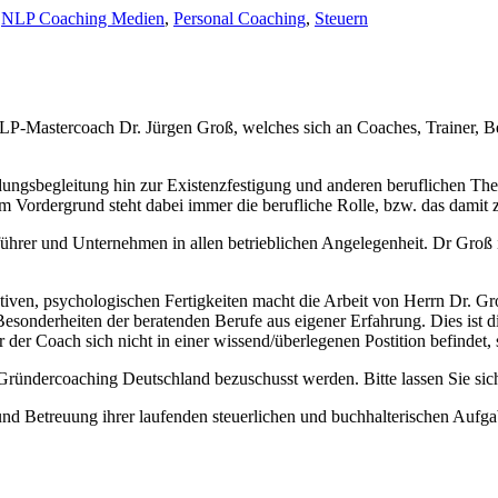
,
NLP Coaching Medien
,
Personal Coaching
,
Steuern
 NLP-Mastercoach Dr. Jürgen Groß, welches sich an Coaches, Trainer, B
sbegleitung hin zur Existenzfestigung und anderen beruflichen Theme
 Im Vordergrund steht dabei immer die berufliche Rolle, bzw. das dami
tsführer und Unternehmen in allen betrieblichen Angelegenheit. Dr Groß 
tiven, psychologischen Fertigkeiten macht die Arbeit von Herrn Dr. G
 Besonderheiten der beratenden Berufe aus eigener Erfahrung. Dies ist d
r Coach sich nicht in einer wissend/überlegenen Postition befindet, so
ndercoaching Deutschland bezuschusst werden. Bitte lassen Sie sich 
und Betreuung ihrer laufenden steuerlichen und buchhalterischen Aufga