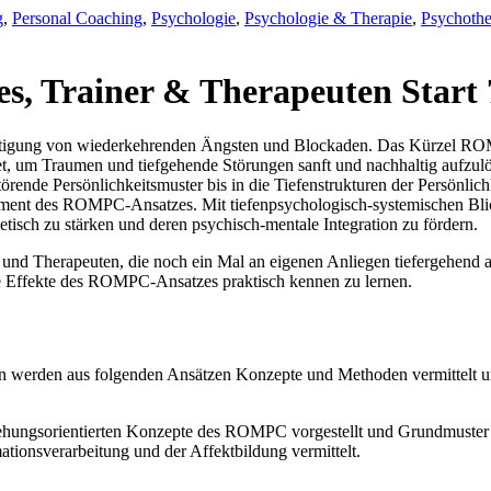
g
,
Personal Coaching
,
Psychologie
,
Psychologie & Therapie
,
Psychothe
 Trainer & Therapeuten Start 7
ältigung von wiederkehrenden Ängsten und Blockaden. Das Kürzel ROM
t, um Traumen und tiefgehende Störungen sanft und nachhaltig aufzulö
rende Persönlichkeitsmuster bis in die Tiefenstrukturen der Persönli
lement des ROMPC-Ansatzes. Mit tiefenpsychologisch-systemischen Bli
tisch zu stärken und deren psychisch-mentale Integration zu fördern.
und Therapeuten, die noch ein Mal an eigenen Anliegen tiefergehend a
e Effekte des ROMPC-Ansatzes praktisch kennen zu lernen.
len werden aus folgenden Ansätzen Konzepte und Methoden vermittelt und
ehungsorientierten Konzepte des ROMPC vorgestellt und Grundmuster 
tionsverarbeitung und der Affektbildung vermittelt.