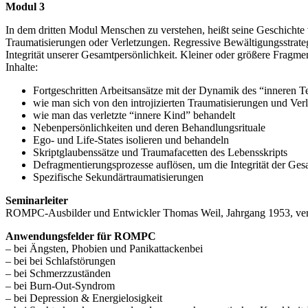
Modul 3
In dem dritten Modul Menschen zu verstehen, heißt seine Geschichte 
Traumatisierungen oder Verletzungen. Regressive Bewältigungsstrategi
Integrität unserer Gesamtpersönlichkeit. Kleiner oder größere Fragme
Inhalte:
Fortgeschritten Arbeitsansätze mit der Dynamik des “inneren 
wie man sich von den introjizierten Traumatisierungen und Verl
wie man das verletzte “innere Kind” behandelt
Nebenpersönlichkeiten und deren Behandlungsrituale
Ego- und Life-States isolieren und behandeln
Skriptglaubenssätze und Traumafacetten des Lebensskripts
Defragmentierungsprozesse auflösen, um die Integrität der Ges
Spezifische Sekundärtraumatisierungen
Seminarleiter
ROMPC-Ausbilder und Entwickler Thomas Weil, Jahrgang 1953, verhe
Anwendungsfelder für ROMPC
– bei Ängsten, Phobien und Panikattackenbei
– bei bei Schlafstörungen
– bei Schmerzzuständen
– bei Burn-Out-Syndrom
– bei Depression & Energielosigkeit