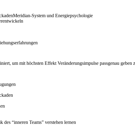
ockadenMeridian-System und Energiepsychologie
erentwickeln
ziehungserfahrungen
iniert, um mit höchsten Effekt Veränderungsimpulse passgenau geben 
eugungen
ockaden
nen
k des “inneren Teams” verstehen lernen