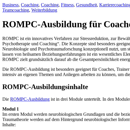
Business
,
Coaching
,
Coaching
,
Fitness
,
Gesundheit
,
Karrierecoachin
Teamcoaching
,
Weiterbildung
ROMPC-Ausbildung für Coaches,
ROMPC ist ein innovatives Verfahren zur Stressreduktion, zur Bew
Psychotherapie und Coaching“. Die Konzepte sind besonders geeigne
Neurobiologie und Psychotraumaforschung konzeptionell nutzt, um stö
lassen von heilsamen Beziehungserfahrungen ist ein wesentliches E
ROMPC zielt grundsätzlich darauf ab die Gesamtpersönlichkeit energe
Die ROMPC-Ausbildung ist besonders geeignet für Coaches, Trainer 
intensiv an eigenen Themen und Anliegen arbeiten zu können, um di
ROMPC-Ausbildungsinhalte
Die
ROMPC-Ausbildung
ist in drei Module unterteilt. In den Modu
Modul 1
Im ersten Modul werden neurobiologischen Grundlagen und die bezi
Traumatheorie werden auf dem Hintergrund neurobiologischer Informa
Inhalte: