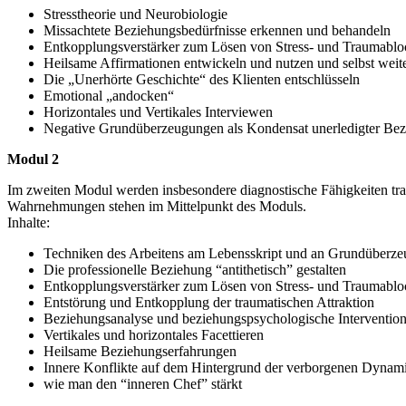
Stresstheorie und Neurobiologie
Missachtete Beziehungsbedürfnisse erkennen und behandeln
Entkopplungsverstärker zum Lösen von Stress- und Traumabl
Heilsame Affirmationen entwickeln und nutzen und selbst weit
Die „Unerhörte Geschichte“ des Klienten entschlüsseln
Emotional „andocken“
Horizontales und Vertikales Interviewen
Negative Grundüberzeugungen als Kondensat unerledigter Be
Modul 2
Im zweiten Modul werden insbesondere diagnostische Fähigkeiten tra
Wahrnehmungen stehen im Mittelpunkt des Moduls.
Inhalte:
Techniken des Arbeitens am Lebensskript und an Grundüberz
Die professionelle Beziehung “antithetisch” gestalten
Entkopplungsverstärker zum Lösen von Stress- und Traumabl
Entstörung und Entkopplung der traumatischen Attraktion
Beziehungsanalyse und beziehungspsychologische Interventio
Vertikales und horizontales Facettieren
Heilsame Beziehungserfahrungen
Innere Konflikte auf dem Hintergrund der verborgenen Dynami
wie man den “inneren Chef” stärkt