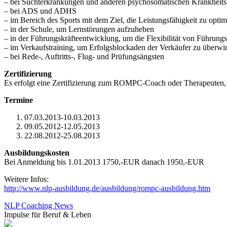
– bei Suchterkrankungen und anderen psychosomatischen Krankheits
– bei ADS und ADHS
– im Bereich des Sports mit dem Ziel, die Leistungsfähigkeit zu optim
– in der Schule, um Lernstörungen aufzuheben
– in der Führungskräfteentwicklung, um die Flexibilität von Führung
– im Verkaufstraining, um Erfolgsblockaden der Verkäufer zu überw
– bei Rede-, Auftritts-, Flug- und Prüfungsängsten
Zertifizierung
Es erfolgt eine Zertifizierung zum ROMPC-Coach oder Therapeuten,
Termine
07.03.2013-10.03.2013
09.05.2012-12.05.2013
22.08.2012-25.08.2013
Ausbildungskosten
Bei Anmeldung bis 1.01.2013 1750,-EUR danach 1950,-EUR
Weitere Infos:
http://www.nlp-ausbildung.de/ausbildung/rompc-ausbildung.htm
NLP Coaching News
Impulse für Beruf & Leben